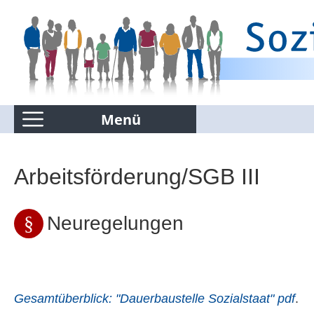
Menü
Kommentierte Infografiken
Arbeitsförderung/SGB III
Suchen nur in Kommentierte Infografiken
Neuregelungen
Gesamtüberblick: "Dauerbaustelle Sozialstaat" pdf
.