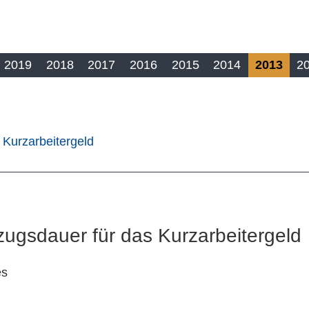
2019
2018
2017
2016
2015
2014
2013
2
 Kurzarbeitergeld
ugsdauer für das Kurzarbeitergeld
es