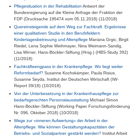
Pflegesituation in der Rehabilitation
Antwort der
Bundesregierung auf die Kleine Anfrage der Fraktion der
FDP (Drucksache 195474 vom 05.11.2018) (11/2018)
Quereinsteigende auf dem Weg zur Fachkraft. Ergebnisse
einer qualitativen Studie in den Berufsfeldern
Kindertagesbetreuung und Altenpflege
Mariana Grgic, Birgit
Riedel, Lena Sophie Weihmayer, Nina Weimann-Sandig,
Lisa Wirner, Hans-Böckler-Stiftung (Hrsg.) (HBS-Study 392)
(11/2018)
Fachkräfteengpass in der Krankenpflege. Wo liegt weiter
Reformbedarf?
Susanne Kochskämper, Paula Risius,
Susanne Seyda, Institut der Deutschen Wirtschaft (IW-
Report 39/18) (10/2018)
Von der Unterbesetzung in der Krankenhauspflege zur
bedarfsgerechten Personalausstattung
Michael Simon
Hans-Böckler-Stiftung (Working Paper Forschungsförderung
Nr. 096, Oktober 2018) (10/2018)
Wege zur «inneren Aufwertung» der Arbeit in der
Altenpflege: Wie können Gestaltungskapazitäten der
Betriebs- und Sozialpartner gestärkt werden?
Institut Arbeit