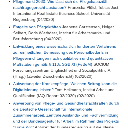
Pflegemarkt 2030: Wie lässt sich die Pflegekapazität
nachfragegerecht ausbauen?
Franziska Plößl, Tobias Just,
Interantional Real Estate Business School, Universität
Regensburg (04/2020)
Entgelte von Pflegekräften
Jeanette Carstensen, Holger
Seibert, Doris Wiethölter, Institut für Arbeitsmarkt- und
Berufsforschung (04/2020)
Entwicklung eines wissenschaftlich fundierten Verfahrens
zur einheitlichen Bemessung des Personalbedarfs in
Pflegeeinrichtungen nach qualitativen und quantitativen
Maßstäben gemäß § 113c SGB XI (PeBeM)
SOCIUM
Forschungszentrum Ungleichheit und Sozialpolitik u.A.
(Hrsg.) (Zweiter Zwischenbericht) (02/2020)
Aufwertung der Krankenpflege. Welchen Beitrag kann die
Digitalisierung leisten?
Tom Heilmann, Institut Arbeit und
Qualifikation (IAQ-Report 02/2020) (02/2020)
Anwerbung von Pflege- und Gesundheitsfachkräften durch
die Deutsche Gesellschaft für Internationale
Zusammenarbeit, Zentrale Auslands- und Fachvermittlung
und der Bundesagentur für Arbeit im Rahmen des Projekts
"Triple Win"
Antwort der Bundesregierung auf die Kleine