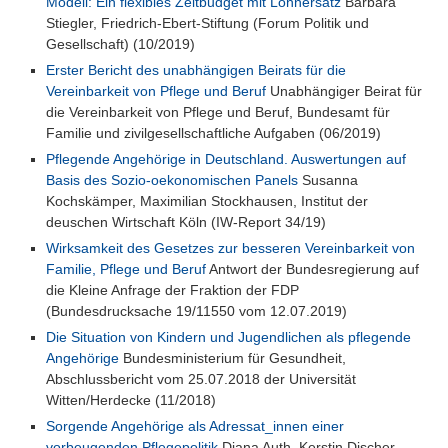
Modell: Ein flexibles Zeitbudget mit Lohnersatz
Barbara
Stiegler, Friedrich-Ebert-Stiftung (Forum Politik und
Gesellschaft) (10/2019)
Erster Bericht des unabhängigen Beirats für die
Vereinbarkeit von Pflege und Beruf
Unabhängiger Beirat für
die Vereinbarkeit von Pflege und Beruf, Bundesamt für
Familie und zivilgesellschaftliche Aufgaben (06/2019)
Pflegende Angehörige in Deutschland. Auswertungen auf
Basis des Sozio-oekonomischen Panels
Susanna
Kochskämper, Maximilian Stockhausen, Institut der
deuschen Wirtschaft Köln (IW-Report 34/19)
Wirksamkeit des Gesetzes zur besseren Vereinbarkeit von
Familie, Pflege und Beruf
Antwort der Bundesregierung auf
die Kleine Anfrage der Fraktion der FDP
(Bundesdrucksache 19/11550 vom 12.07.2019)
Die Situation von Kindern und Jugendlichen als pflegende
Angehörige
Bundesministerium für Gesundheit,
Abschlussbericht vom 25.07.2018 der Universität
Witten/Herdecke (11/2018)
Sorgende Angehörige als Adressat_innen einer
vorbeugenden Pflegepolitik
Diana Auth, Kerstin Discher,