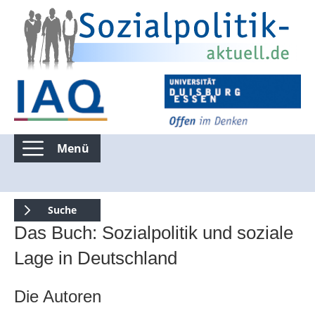
Menü
Kommentierte Infografiken
Suche
Das Buch: Sozialpolitik und soziale
Suchen nur in Kommentierte Infografiken
Lage in Deutschland
Suche über die gesamte Seite
Die Autoren