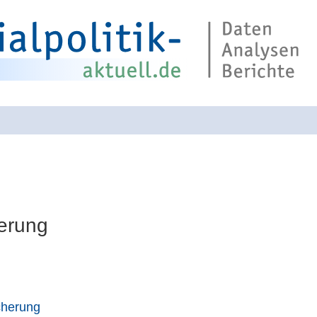
Suche über die 
erung
cherung