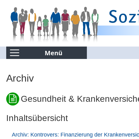
Menü
Kommentierte Infografiken
Archiv
Suchen nur in Kommentierte Infografiken
Gesundheit & Krankenversich
Inhaltsübersicht
Archiv: Kontrovers: Finanzierung der Krankenversi