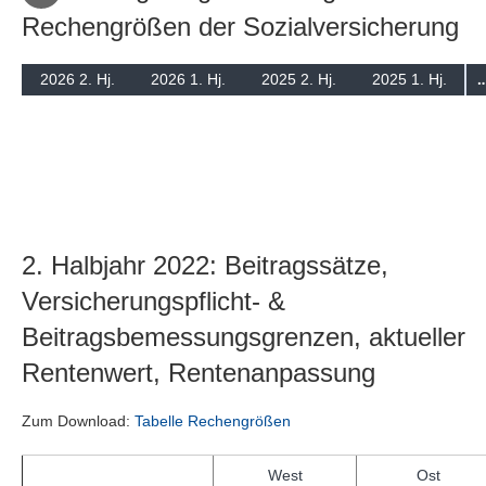
Rechengrößen der Sozialversicherung
Suchen
2026 2. Hj.
2026 1. Hj.
2025 2. Hj.
2025 1. Hj.
2. Halbjahr 2022: Beitragssätze,
Versicherungspflicht- &
Beitragsbemessungsgrenzen, aktueller
Rentenwert, Rentenanpassung
Zum Download:
Tabelle Rechengrößen
West
Ost