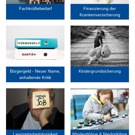
Fachkräftebedarf
Finanzierung der
Krankenversicherung
Bürgergeld - Neuer
Name, anhaltende
Kindergrundsicherung
Kritik
Bürgergeld - Neuer Name,
Kindergrundsicherung
anhaltende Kritik
Mindestlöhne &
Langzeitarbeitslosigkeit
Niedriglöhne
Langzeitarbeitslosigkeit
Mindestlöhne & Niedriglöhne