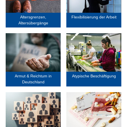
Altersübergänge
Arbeit
Altersgrenzen,
Flexibilisierung der Arbeit
Altersübergänge
Armut & Reichtum in
Atypische
Deutschland
Beschäftigung
Armut & Reichtum in
Atypische Beschäftigung
Deutschland
Finanzierung der
Fachkräftebedarf
Krankenversicherung