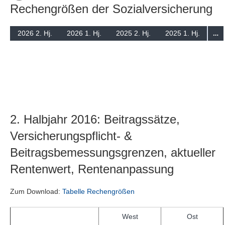
Rechengrößen der Sozialversicherung
Suchen
…
2026 2. Hj.
2026 1. Hj.
2025 2. Hj.
2025 1. Hj.
2. Halbjahr 2016: Beitragssätze,
Versicherungspflicht- &
Beitragsbemessungsgrenzen, aktueller
Rentenwert, Rentenanpassung
Zum Download:
Tabelle Rechengrößen
West
Ost