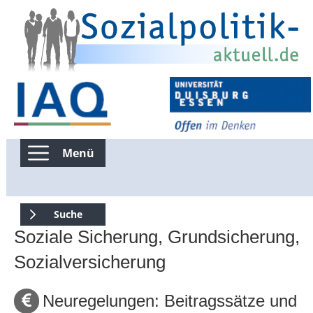
Menü
Kommentierte Infografiken
Suche
Soziale Sicherung, Grundsicherung,
Suchen nur in Kommentierte Infografiken
Sozialversicherung
Suche über die gesamte Seite
Neuregelungen: Beitragssätze und