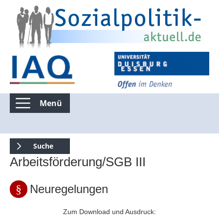
Menü
Kommentierte Infografiken
Suche
Arbeitsförderung/SGB III
Suchen nur in Kommentierte Infografiken
Neuregelungen
Suche über die gesamte Seite
Zum Download und Ausdruck: