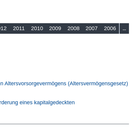
012
2011
2010
2009
2008
2007
2006
…
ten Altersvorsorgevermögens (Altersvermögensgesetz)
rderung eines kapitalgedeckten