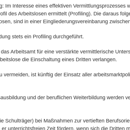
g: Im Interesse eines effektiven Vermittlungsprozesses w
des Arbeitslosen ermittelt (Profiling). Die daraus folg
osen, sind in einer Eingliederungsvereinbarung zwischen
ng stets ein Profiling durchgeführt.
as Arbeitsamt für eine verstärkte vermittlerische Unters
eitslose die Einschaltung eines Dritten verlangen.
u vermeiden, ist künftig der Einsatz aller arbeitsmarktpo
bildung und der beruflichen Weiterbildung werden verpf
 die Schulträger) bei Maßnahmen zur vertieften Berufsori
er unterrichtsfreien Zeit fördern, wenn sich die Dritten 