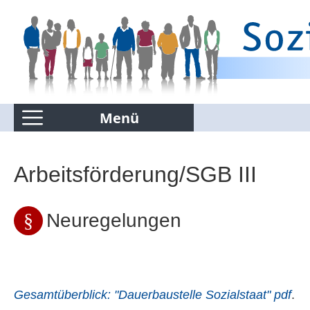
Menü
Kommentierte Infografiken
Arbeitsförderung/SGB III
Suchen nur in Kommentierte Infografiken
Neuregelungen
Gesamtüberblick: "Dauerbaustelle Sozialstaat" pdf
.