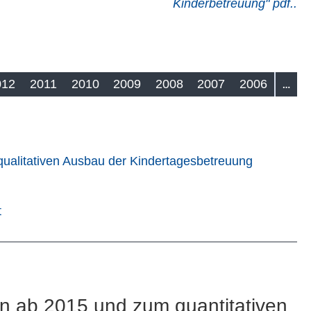
Kinderbetreuung" pdf.
.
012
2011
2010
2009
2008
2007
2006
…
ualitativen Ausbau der Kindertagesbetreuung
t
n ab 2015 und zum quantitativen