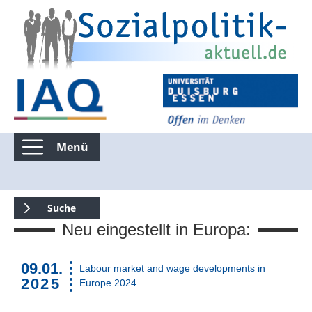
Menü
Kommentierte Infografiken
Suche
Neu eingestellt in Europa:
Suchen nur in Kommentierte Infografiken
09.01.
Labour market and wage developments in
2025
Europe 2024
Suche über die gesamte Seite