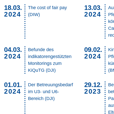
18.03.
13.03.
The cost of fair pay
Au
2024
2024
(DIW)
Pf
kö
Ca
re
04.03.
09.02.
Befunde des
Ki
2024
2024
indikatorengestützten
Pf
Monitorings zum
kü
KiQuTG (DJI)
(B
01.01.
29.12.
Der Betreuungsbedarf
Be
2024
2023
im U3- und U6-
be
Bereich (DJI)
Pa
au
Elt