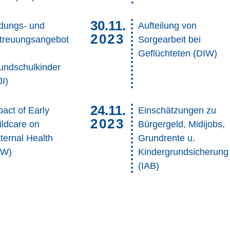
30.11.
ldungs- und
Aufteilung von
2023
treuungsangebot
Sorgearbeit bei
Geflüchteten (DIW)
undschulkinder
JI)
24.11.
act of Early
Einschätzungen zu
2023
ildcare on
Bürgergeld, Midijobs,
ternal Health
Grundrente u.
IW)
Kindergrundsicherung
(IAB)