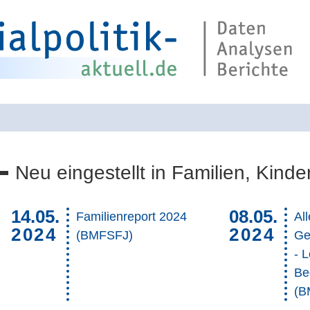
Neu eingestellt in Familien, Kinder
Suche über di
14.05.
08.05.
Familienreport 2024
Al
2024
2024
(BMFSFJ)
Ge
- 
Be
(B