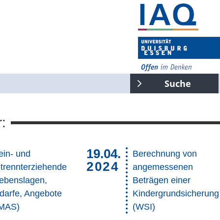
Suche
:
e gesamte Seite
Suchen
19.04.
lein- und
Berechnung von
2024
trennterziehende
angemessenen
Lebenslagen,
Beträgen einer
darfe, Angebote
Kindergrundsicherung
MAS)
(WSI)