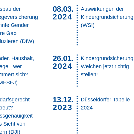
08.03.
sbau der
Auswirkungen der
2024
egeversicherung
Kindergrundsicherung
nnte Gender
(WSI)
re Gap
duzieren (DIW)
26.01.
nder, Haushalt,
Kindergrundsicherung
2024
lege - wer
Weichen jetzt richtig
mmert sich?
stellen!
MFSFJ)
13.12.
darfsgerecht
Düsseldorfer Tabelle
2023
treut?
2024
ssgenauigkeit
s Sicht von
ern (DJI)