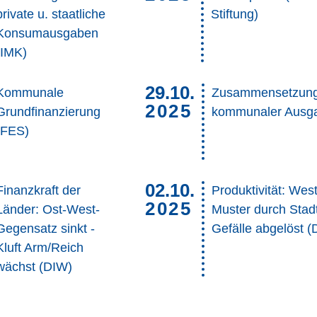
private u. staatliche
Stiftung)
Konsumausgaben
(IMK)
29.10.
Kommunale
Zusammensetzun
2025
Grundfinanzierung
kommunaler Ausga
(FES)
02.10.
Finanzkraft der
Produktivität: Wes
2025
Länder: Ost-West-
Muster durch Stad
Gegensatz sinkt -
Gefälle abgelöst (
Kluft Arm/Reich
wächst (DIW)