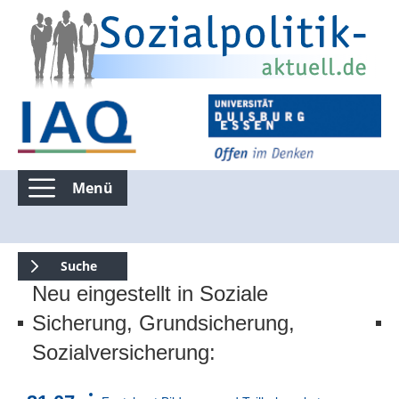
Menü
Kommentierte Infografiken
Suche
Neu eingestellt in Soziale
Suchen nur in Kommentierte Infografiken
Sicherung, Grundsicherung,
Sozialversicherung:
Suche über die gesamte Seite