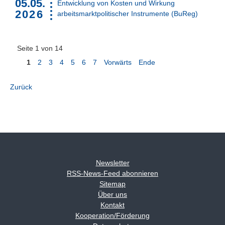
05.05.
Entwicklung von Kosten und Wirkung
2026
arbeitsmarktpolitischer Instrumente (BuReg)
Seite 1 von 14
1
2
3
4
5
6
7
Vorwärts
Ende
Zurück
Newsletter
RSS-News-Feed abonnieren
Sitemap
Über uns
Kontakt
Kooperation/Förderung